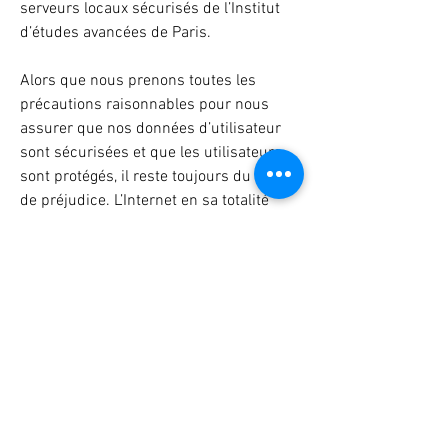
serveurs locaux sécurisés de l’Institut
d’études avancées de Paris.
Alors que nous prenons toutes les
précautions raisonnables pour nous
assurer que nos données d’utilisateur
sont sécurisées et que les utilisateurs
sont protégés, il reste toujours du risque
de préjudice. L’Internet en sa totalité
peut être, parfois, peu sûr et donc nous
sommes incapables de garantir la
sécurité des données des utilisateurs
au-delà de ce qui est raisonnablement
pratiques.
Mineurs
Le RGPD précise que les personnes de
moins de 15 ans sont considérées