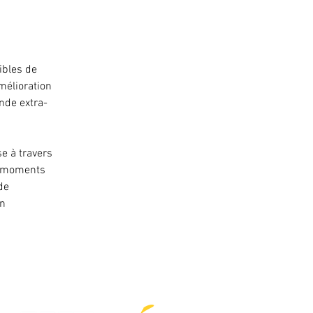
ibles de
amélioration
nde extra-
se à travers
et moments
de
on